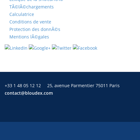
TÃ©lÃ©chargements
Calculatrice
Conditions de vente
Protection des donnÃ©s
Mentions lÃ©gales
+33 1 48 05 12 12
25, avenue Parmentier 75011 Paris
contact@bloudex.com