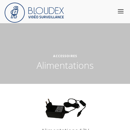
Produits
Catalogue
ACCESSOIRES
Services & Expertise
Alimentations
A propos
Support
Contact