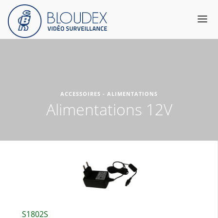
Produits
Catalogue
ACCESSOIRES - ALIMENTATIONS
Services & Expertise
Alimentations 12V
A propos
Support
Contact
S1802S