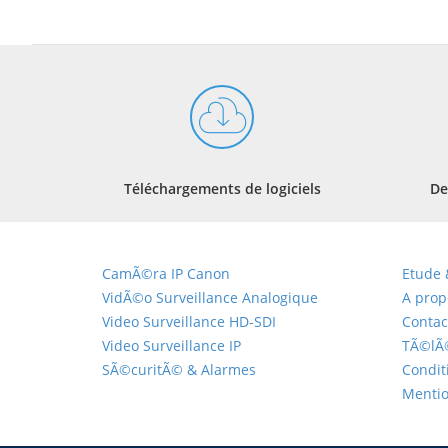
Téléchargements de logiciels
De
CamÃ©ra IP Canon
Etude 
VidÃ©o Surveillance Analogique
A prop
Video Surveillance HD-SDI
Contac
Video Surveillance IP
TÃ©lÃ
SÃ©curitÃ© & Alarmes
Condit
Mentio