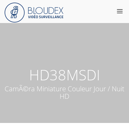
Produits
Catalogue
Services & Expertise
A propos
HD38MSDI
Support
Contact
CamÃ©ra Miniature Couleur Jour / Nuit
HD