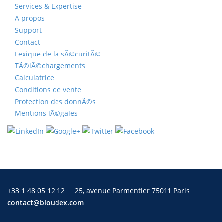
Services & Expertise
A propos
Support
Contact
Lexique de la sÃ©curitÃ©
TÃ©lÃ©chargements
Calculatrice
Conditions de vente
Protection des donnÃ©s
Mentions lÃ©gales
+33 1 48 05 12 12
25, avenue Parmentier 75011 Paris
contact@bloudex.com