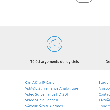
Téléchargements de logiciels
De
CamÃ©ra IP Canon
Etude 
VidÃ©o Surveillance Analogique
A prop
Video Surveillance HD-SDI
Contac
Video Surveillance IP
TÃ©lÃ
SÃ©curitÃ© & Alarmes
Condit