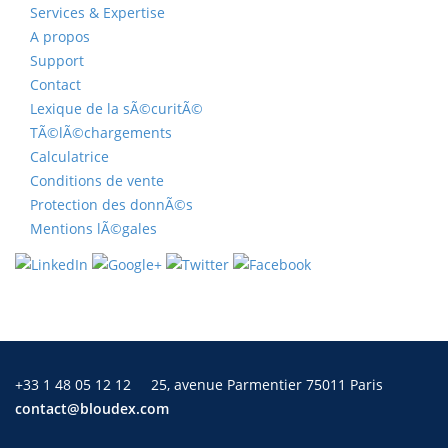
Services & Expertise
A propos
Support
Contact
Lexique de la sÃ©curitÃ©
TÃ©lÃ©chargements
Calculatrice
Conditions de vente
Protection des donnÃ©s
Mentions lÃ©gales
+33 1 48 05 12 12
25, avenue Parmentier 75011 Paris
contact@bloudex.com