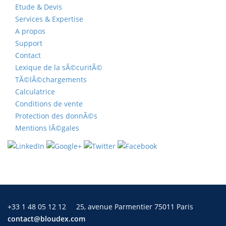
Etude & Devis
Services & Expertise
A propos
Support
Contact
Lexique de la sÃ©curitÃ©
TÃ©lÃ©chargements
Calculatrice
Conditions de vente
Protection des donnÃ©s
Mentions lÃ©gales
+33 1 48 05 12 12
25, avenue Parmentier 75011 Paris
contact@bloudex.com