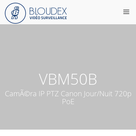
Produits
Catalogue
Services & Expertise
A propos
VBM50B
Support
Contact
CamÃ©ra IP PTZ Canon Jour/Nuit 720p
PoE