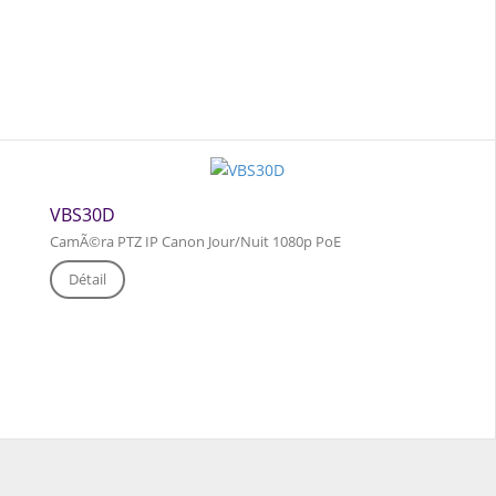
VBS30D
CamÃ©ra PTZ IP Canon Jour/Nuit 1080p PoE
Détail