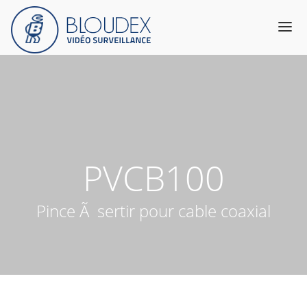
Produits
Catalogue
Services & Expertise
A propos
PVCB100
Support
Contact
Pince Ã sertir pour cable coaxial