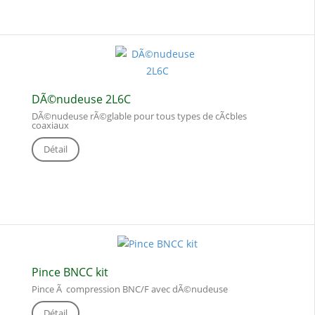
DÃ©nudeuse 2L6C
DÃ©nudeuse rÃ©glable pour tous types de cÃ¢bles
coaxiaux
Détail
Pince BNCC kit
Pince Ã compression BNC/F avec dÃ©nudeuse
Détail