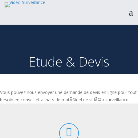
Produits
Catalogue
Etude & Devis
Services & Expertise
A propos
Support
Contact
Vous pouvez nous envoyer une demande de devis en ligne pour tout
besoin en conseil et achats de matÃ©riel de vidÃ©o surveillance.