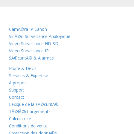
CamÃ©ra IP Canon
VidÃ©o Surveillance Analogique
Video Surveillance HD-SDI
Video Surveillance IP
SÃ©curitÃ© & Alarmes
Etude & Devis
Services & Expertise
A propos
Support
Contact
Lexique de la sÃ©curitÃ©
TÃ©lÃ©chargements
Calculatrice
Conditions de vente
Protection des donnÃ©s